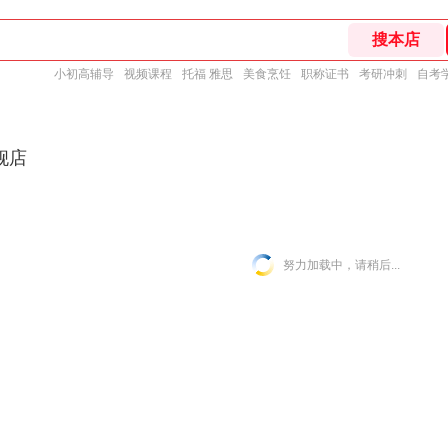
小初高辅导
视频课程
托福 雅思
美食烹饪
职称证书
考研冲刺
自考
舰店
努力加载中，请稍后...