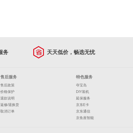
服务
天天低价，畅选无忧
售后服务
特色服务
售后政策
夺宝岛
价格保护
DIY装机
退款说明
延保服务
返修/退换货
京东E卡
取消订单
京东通信
京鱼座智能